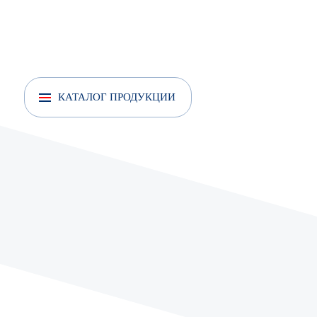
Анкер рамный
Анкер усиленный
КАТАЛОГ ПРОДУКЦИИ
Анкеры усиленные с кольцом
Анкер усиленный с крюком
Анкер шпилька
Анкер забивной FISCHER EA II Цинк