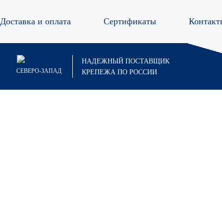
Доставка и оплата
Сертификаты
Контакт
Анкер
НАДЕЖНЫЙ ПОСТАВЩИК
СЕВЕРО-ЗАПАД
КРЕПЕЖА ПО РОССИИ
Анкер болт
Анкер гайка
Анкер двухраспорный
Анкеры забивные
Анкер забивной
Анкер забивной стальной CN-5