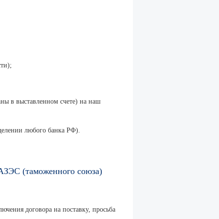
ти);
аны в выставленном счете) на наш
делении любого банка РФ).
РАЗЭС (таможенного союза)
лючения договора на поставку, просьба