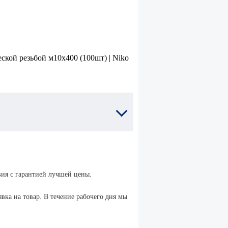
ом
для забивных
анкеров
нный с
Установочные
м
инструменты
для клиновых
анкеров
ка
Анкер
клиновой
Нержавеющий
вия с гарантией лучшей цены.
ной
HER EA
вка на товар. В течение рабочего дня мы
нк
Анкеры
химические