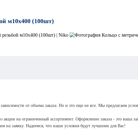
кольц
Анкер болт
Анкер
ой м10х400 (100шт)
костыль
Анкер
усиле
Анкер гайка
крюко
Анкер крюк
Анкер
Анкер
двухраспорный
Анкер
шпиль
латунный
Анкеры
Анкер
забивные
Анкер
 зависимости от объема заказа. Но и это еще не все. Мы предлагаем усло
забив
потолочный с
Анкер забивной
FISC
ушком
о акции на ограниченный ассортимент. Оформление заказа - это ваша зая
Анкер забивной
II Ци
м на заявку. Надеемся, что наши условия будут лучшими для Вас!
стальной CN-5