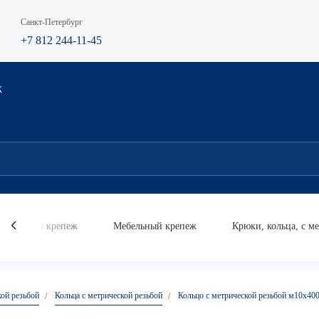
Санкт-Петербург
+7 812 244-11-45
К
мический крепеж
Мебельный крепеж
Крюки, кольца, с м
Анкер
Анкер кольцо
Анке
кой резьбой
Кольца с метрической резьбой
Кольцо с метрической резьбой м10х400
усиле