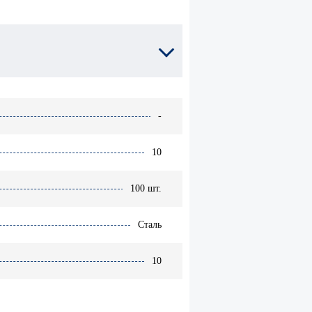
Расходники для
химической
-гвоздь
анкеровки
I
Анкеры
металлические
-
10
100 шт.
Сталь
10