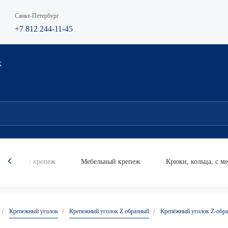
Санкт-Петербург
+7 812 244-11-45
К
мический крепеж
Мебельный крепеж
Крюки, кольца, с м
Анкер
Анкер кольцо
Анке
Крепежный уголок
Крепежный уголок Z образный
Крепёжный уголок Z-обр
усиле