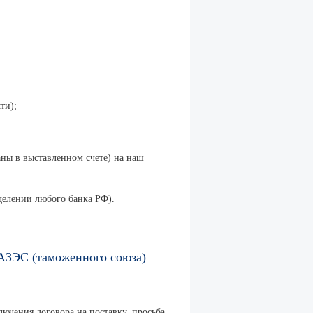
ти);
аны в выставленном счете) на наш
делении любого банка РФ).
РАЗЭС (таможенного союза)
лючения договора на поставку, просьба