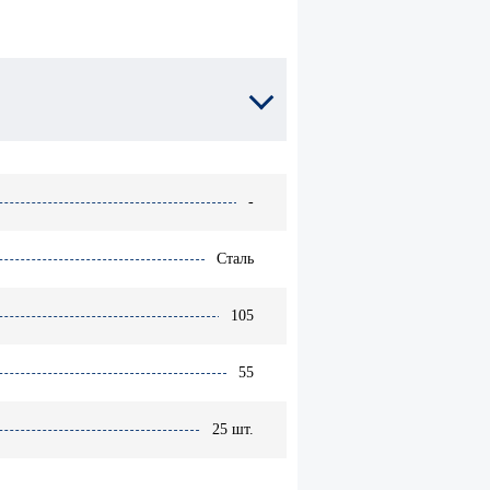
Расходники для
химической
-гвоздь
анкеровки
I
Анкеры
металлические
-
Сталь
105
55
25 шт.