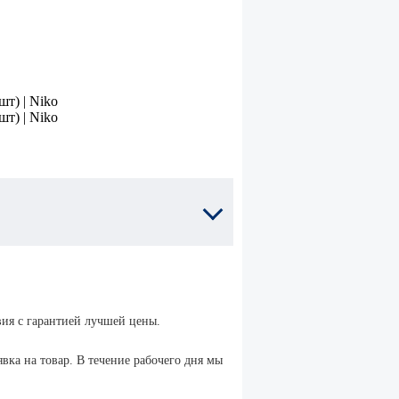
ом
для забивных
анкеров
нный с
Установочные
м
инструменты
для клиновых
анкеров
ка
Анкер
клиновой
Нержавеющий
ной
вия с гарантией лучшей цены.
HER EA
вка на товар. В течение рабочего дня мы
нк
Анкеры
химические