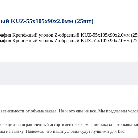
кольц
Анкер болт
Анкер
ный KUZ-55х105х90х2.0мм (25шт)
костыль
Анкер
усиле
Анкер гайка
крюко
Анкер крюк
Анкер
Анкер
двухраспорный
Анкер
шпиль
латунный
Анкеры
Анкер
забивные
Анкер
забив
потолочный с
 зависимости от объема заказа. Но и это еще не все. Мы предлагаем усло
Анкер забивной
FISC
ушком
Анкер забивной
о акции на ограниченный ассортимент. Оформление заказа - это ваша зая
II Ци
стальной CN-5
м на заявку. Надеемся, что наши условия будут лучшими для Вас!