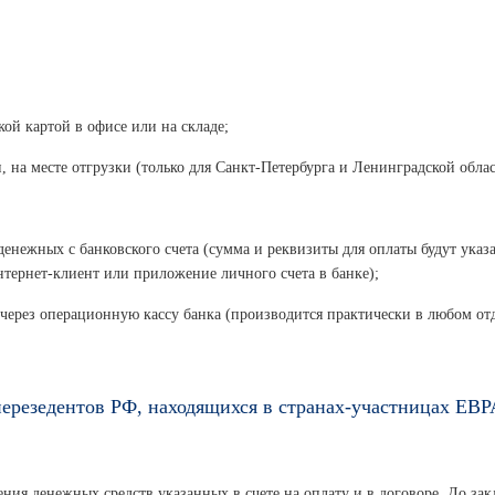
ой картой в офисе или на складе;
, на месте отгрузки (только для Санкт-Петербурга и Ленинградской облас
денежных с банковского счета (сумма и реквизиты для оплаты будут указ
нтернет-клиент или приложение личного счета в банке);
 через операционную кассу банка (производится практически в любом от
ерезедентов РФ, находящихся в странах-участницах ЕВ
ния денежных средств указанных в счете на оплату и в договоре. До зак