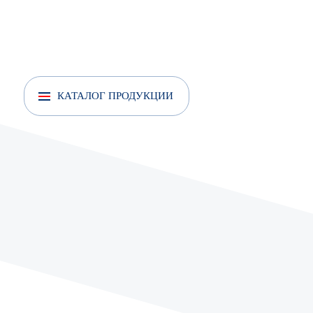
Анкер рамный
Анкер усиленный
КАТАЛОГ ПРОДУКЦИИ
Анкеры усиленные с кольцом
Анкер усиленный с крюком
Анкер шпилька
Анкер забивной FISCHER EA II Цинк