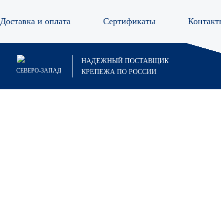
Доставка и оплата
Сертификаты
Контакт
Анкер
НАДЕЖНЫЙ ПОСТАВЩИК
СЕВЕРО-ЗАПАД
КРЕПЕЖА ПО РОССИИ
Анкер болт
Анкер гайка
Анкер двухраспорный
Анкеры забивные
Анкер забивной
Анкер забивной стальной CN-5