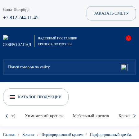
Санкт-Петербург
ЗАКАЗАТЬ СМЕТУ
+7 812 244-11-45
0
НАДЕЖНЫЙ ПОСТАВЩИК
СЕВЕРО-ЗАПАД
КРЕПЕЖА ПО РОССИИ
КАТАЛОГ ПРОДУКЦИИ
Гвоздек)
Химический крепеж
Мебельный крепеж
Крюки, кол
Главная
Каталог
Перфорированный крепеж
Перфорированный крепёж