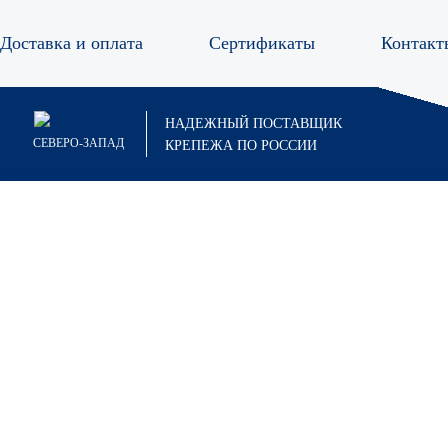
Доставка и оплата
Сертификаты
Контакт
Анкер
НАДЕЖНЫЙ ПОСТАВЩИК
СЕВЕРО-ЗАПАД
КРЕПЕЖА ПО РОССИИ
Анкер болт
Анкер гайка
Анкер двухраспорный
Анкеры забивные
Анкер забивной
Анкер забивной стальной CN-5