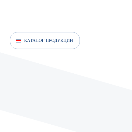
Анкер рамный
Анкер усиленный
КАТАЛОГ ПРОДУКЦИИ
Анкеры усиленные с кольцом
Анкер усиленный с крюком
Анкер шпилька
Анкер забивной FISCHER EA II Цинк