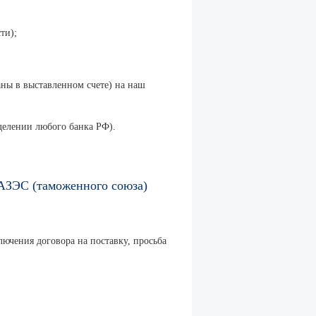
ти);
аны в выставленном счете) на наш
делении любого банка РФ).
РАЗЭС (таможенного союза)
лючения договора на поставку, просьба