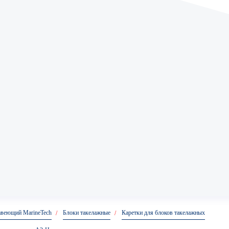
авеющий MarineTech
Блоки такелажные
Каретки для блоков такелажных
Анкер
Анкер кольцо
Анке