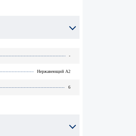
химические
Расходники для
химической
-гвоздь
анкеровки
I
Анкеры
металлические
-
Нержавеющий A2
6