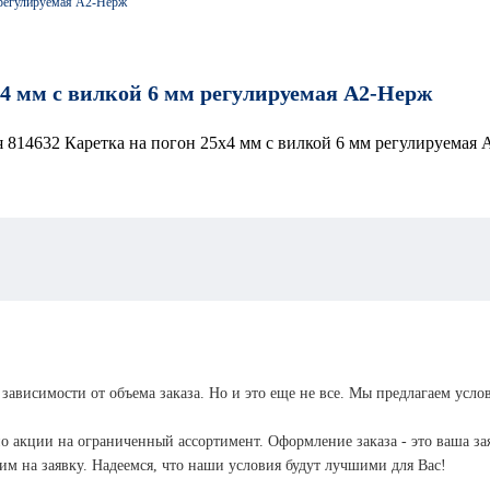
 регулируемая А2-Нерж
усиле
кольц
Анкер болт
Анкер
x4 мм с вилкой 6 мм регулируемая А2-Нерж
костыль
Анкер
усиле
Анкер гайка
крюко
Анкер крюк
Анкер
Анкер
двухраспорный
Анкер
шпиль
латунный
Анкеры
Анкер
забивные
Анкер
 зависимости от объема заказа. Но и это еще не все. Мы предлагаем усло
забив
потолочный с
Анкер забивной
FISC
ушком
о акции на ограниченный ассортимент. Оформление заказа - это ваша зая
Анкер забивной
II Ци
м на заявку. Надеемся, что наши условия будут лучшими для Вас!
стальной CN-5