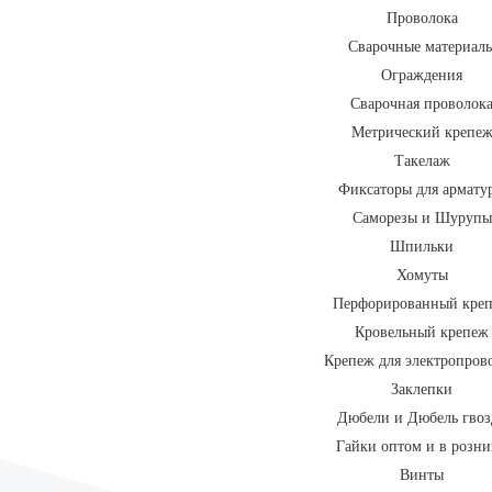
Проволока
Сварочные материал
Ограждения
Сварочная проволок
Метрический крепе
Такелаж
Фиксаторы для армату
Саморезы и Шурупы
Шпильки
Хомуты
Перфорированный кре
Кровельный крепеж
Крепеж для электропров
Заклепки
Дюбели и Дюбель гвоз
Гайки оптом и в розн
Винты