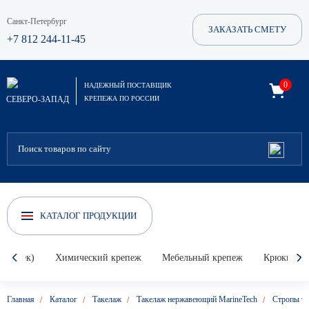
Санкт-Петербург
ЗАКАЗАТЬ СМЕТУ
+7 812 244-11-45
0
НАДЕЖНЫЙ ПОСТАВЩИК
СЕВЕРО-ЗАПАД
КРЕПЕЖА ПО РОССИИ
КАТАЛОГ ПРОДУКЦИИ
Гвоздек)
Химический крепеж
Мебельный крепеж
Крюки, кол
Главная
Каталог
Такелаж
Такелаж нержавеющий MarineTech
Стропы те