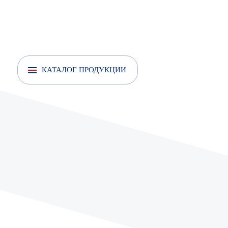
Анкер рамный
Анкер усиленный
КАТАЛОГ ПРОДУКЦИИ
Анкеры усиленные с кольцом
Анкер усиленный с крюком
Анкер шпилька
Анкер забивной FISCHER EA II Цинк