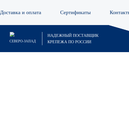
Доставка и оплата
Сертификаты
Контакт
Анкер
НАДЕЖНЫЙ ПОСТАВЩИК
СЕВЕРО-ЗАПАД
КРЕПЕЖА ПО РОССИИ
Анкер болт
Анкер гайка
Анкер двухраспорный
Анкеры забивные
Анкер забивной
Анкер забивной стальной CN-5